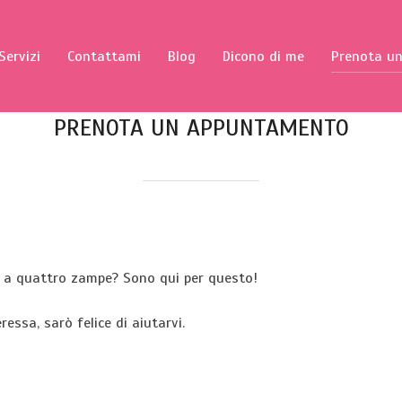
Servizi
Contattami
Blog
Dicono di me
Prenota u
PRENOTA UN APPUNTAMENTO
o a quattro zampe? Sono qui per questo!
essa, sarò felice di aiutarvi.